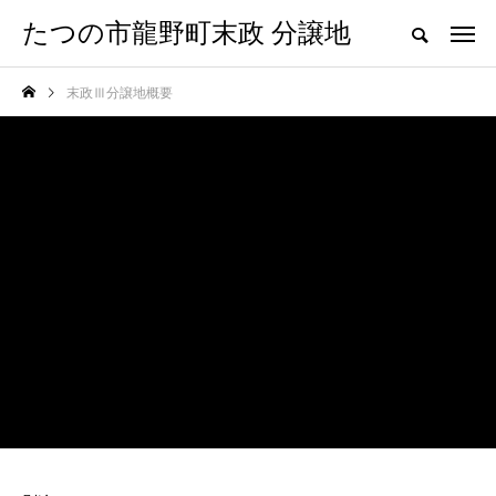
たつの市龍野町末政 分譲地
末政Ⅲ分譲地概要